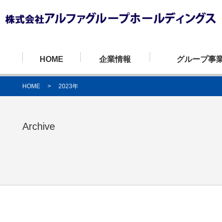
HOME
企業情報
グループ事
HOME
>
2023年
Archive
代表挨拶・経営理念
自動車運送事業
安全への取り組み
株式会社アルファライン
会社概要
自動車整備事業
環境への取り組
株式会社ライン
株式会社東京アルファライン
株式会社アルフ