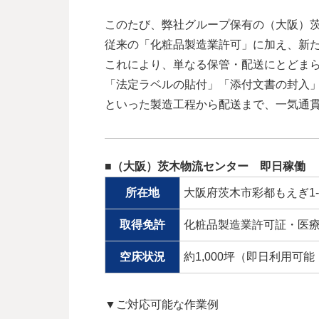
このたび、弊社グループ保有の（大阪）
従来の「化粧品製造業許可」に加え、新
これにより、単なる保管・配送にとどま
「法定ラベルの貼付」「添付文書の封入
といった製造工程から配送まで、一気通
■（大阪）茨木物流センター 即日稼働
所在地
大阪府茨木市彩都もえぎ1-4
取得免許
化粧品製造業許可証・医
空床状況
約1,000坪（即日利用
▼ご対応可能な作業例