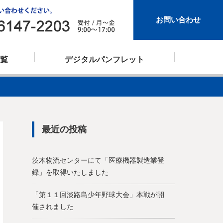
お問い合わせ
覧
デジタルパンフレット
最近の投稿
ート
倉庫事業
地域社会への取り組み
株式会社リープラインロジスティクス
茨木物流センターにて「医療機器製造業登
録」を取得いたしました
「第１１回淡路島少年野球大会」本戦が開
催されました