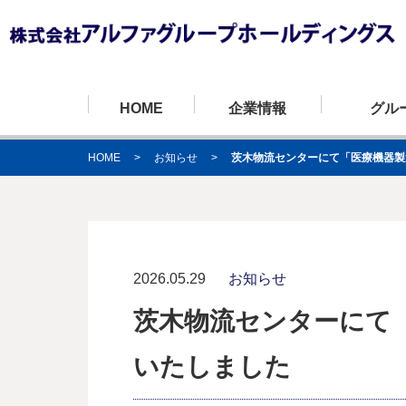
HOME
企業情報
グル
HOME
>
お知らせ
>
茨木物流センターにて「医療機器製
代表挨拶・経営理念
自動車運送事業
安全への取り組み
株式会社アルファライン
会社概要
自動車整
環境への
株式会社
2026.05.29
お知らせ
茨木物流センターにて
いたしました
株式会社東京アルファライン
株式会社