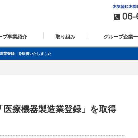
ープ事業紹介
取り組み
グループ企業一
造業登録」を取得いたしました
備事業
取り組み
ラインアップ
沿革
一般労働者派遣事業
従業員への取り組み
株式会社プラスライントランスポ
「医療機器製造業登録」を取得
アルファオートワークス