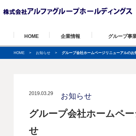
HOME
企業情報
グループ事
HOME
>
お知らせ
>
グループ会社ホームページリニューアルのお
代表挨拶・経営理念
自動車運送事業
安全への取り組み
株式会社アルファライン
会社概要
自動車整備事業
環境への取り組
株式会社ライン
2019.03.29
お知らせ
グループ会社ホームペー
せ
株式会社東京アルファライン
株式会社アルフ